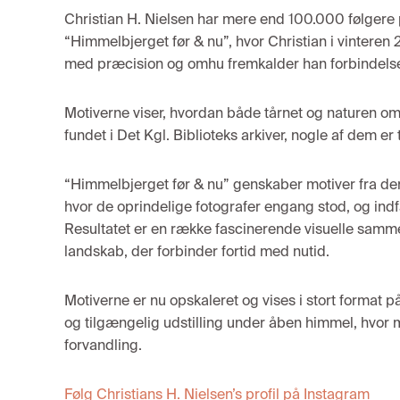
Christian H. Nielsen har mere end 100.000 følgere 
“Himmelbjerget før & nu”, hvor Christian i vinteren 
med præcision og omhu fremkalder han forbindels
Motiverne viser, hvordan både tårnet og naturen omkr
fundet i Det Kgl. Biblioteks arkiver, nogle af dem er 
“Himmelbjerget før & nu” genskaber motiver fra den h
hvor de oprindelige fotografer engang stod, og ind
Resultatet er en række fascinerende visuelle samm
landskab, der forbinder fortid med nutid.
Motiverne er nu opskaleret og vises i stort format
og tilgængelig udstilling under åben himmel, hvor
forvandling.
Følg Christians H. Nielsen’s profil på Instagram