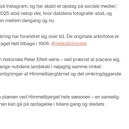
på Instagram, og har skabt et opslag på sociale medier;
2025 stod netop dér, hvor datidens fotografer stod, og
en mellem dengang og nu.
ing har forandret sig over tid. De originale arkivfotos er
taget helt tilbage i 1906.
@detkglbibliotek
istoriske Peter Elfelt-serie – ved præcist at placere sig,
fange nutidens landskab i nøjagtig samme vinkel.
enligninger af Himmelbjergtårnet og det omkringliggende
 på plænen ved Himmelbjerget hele sæsonen – en sanselig
 man kan gå på opdagelse i tidens gang og stedets