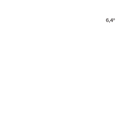
6,4
º