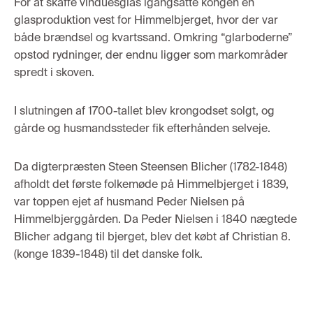
For at skaffe vinduesglas igangsatte kongen en
glasproduktion vest for Himmelbjerget, hvor der var
både brændsel og kvartssand. Omkring “glarboderne”
opstod rydninger, der endnu ligger som markområder
spredt i skoven.
I slutningen af 1700-tallet blev krongodset solgt, og
gårde og husmandssteder fik efterhånden selveje.
Da digterpræsten Steen Steensen Blicher (1782-1848)
afholdt det første folkemøde på Himmelbjerget i 1839,
var toppen ejet af husmand Peder Nielsen på
Himmelbjerggården. Da Peder Nielsen i 1840 nægtede
Blicher adgang til bjerget, blev det købt af Christian 8.
(konge 1839-1848) til det danske folk.