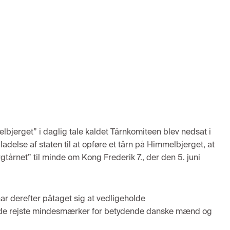
jerget” i daglig tale kaldet Tårnkomiteen blev nedsat i
lladelse af staten til at opføre et tårn på Himmelbjerget, at
gtårnet” til minde om Kong Frederik 7., der den 5. juni
ar derefter påtaget sig at vedligeholde
t de rejste mindesmærker for betydende danske mænd og