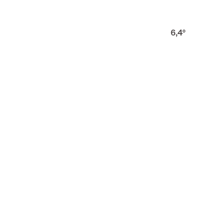
6,4
º