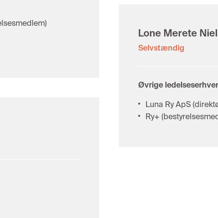
elsesmedlem)
Lone Merete Nie
Selvstændig
Øvrige ledelseserhver
Luna Ry ApS (direktø
Ry+ (bestyrelsesme