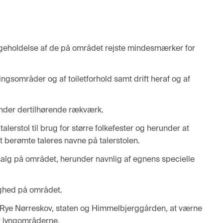
igeholdelse af de på området rejste mindesmærker for
ngsområder og af toiletforhold samt drift heraf og af
under dertilhørende rækværk.
erstol til brug for større folkefester og herunder at
t berømte taleres navne på talerstolen.
k-salg på området, herunder navnlig af egnens specielle
ighed på området.
Rye Nørreskov, staten og Himmelbjerggården, at værne
 lyngområderne.