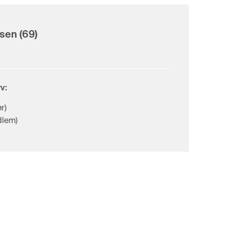
lsen
(69)
v:
r)
dlem)