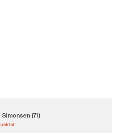
e Simonsen
(71)
spektør