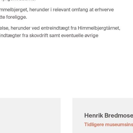
melbjerget, herunder i relevant omfang at erhverve
te foreligge.
relse, herunder ved entreindtægt fra Himmelbjergtårnet,
, indtægter fra skovdrift samt eventuelle øvrige
Henrik Bredmos
Tidligere museumsin