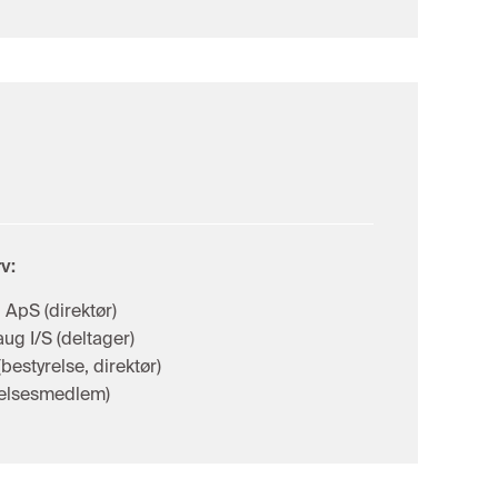
v:
 ApS (direktør)
ug I/S (deltager)
bestyrelse, direktør)
yrelsesmedlem)