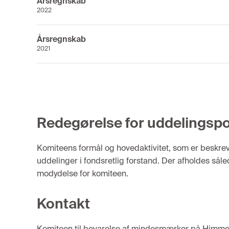
Årsregnskab
2022
Årsregnskab
2021
Redegørelse for uddelingspol
Komiteens formål og hovedaktivitet, som er beskreve
uddelinger i fondsretlig forstand. Der afholdes såle
modydelse for komiteen.
Kontakt
Komiteen til bevarelse af mindesmærker på Himme