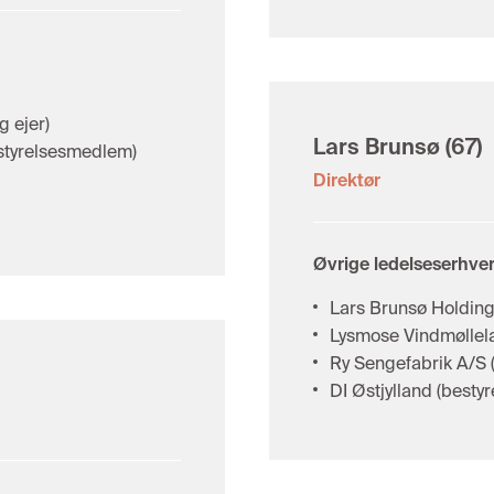
g ejer)
Lars Brunsø
(67)
estyrelsesmedlem)
Direktør
Øvrige ledelseserhver
Lars Brunsø Holding
Lysmose Vindmøllela
Ry Sengefabrik A/S (
DI Østjylland (best