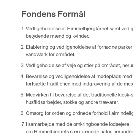
Fondens Formål
Vedligeholdelse af Himmelbjergtårnet samt vedl
betydende mænd og kvinder.
Etablering og vedligeholdelse af fornødne parkeri
vandværk for området.
Vedligeholdelse af veje og stier på området, her
Bevarelse og vedligeholdelse af mødeplads med tal
fortsætte traditionen med indgravering af de mes
Medvirken til bevarelse af det traditionelle kios
husflidsarbejder, stokke og andre trævarer.
Omsorg for orden og ordnede forhold i almindel
I samarbejde med de omkringboende lodsejere i 
om Himmelbjergets særprægede natur, herunder