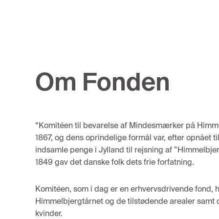
Om Fonden
“Komitéen til bevarelse af Mindesmærker på Himmelb
1867, og dens oprindelige formål var, efter opnået ti
indsamle penge i Jylland til rejsning af ”Himmelbjer
1849 gav det danske folk dets frie forfatning.
Komitéen, som i dag er en erhvervsdrivende fond, h
Himmelbjergtårnet og de tilstødende arealer sam
kvinder.