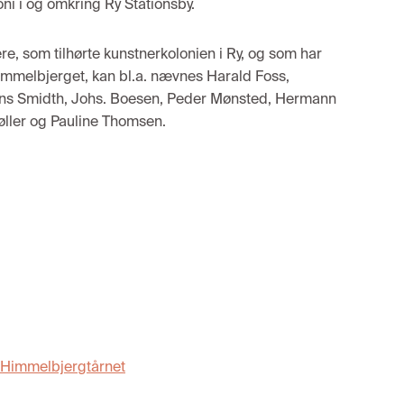
oni i
og omkring
Ry Stationsby.
re,
som
til
hørte kun
stnerkolonie
n i Ry,
og
som
har
immelbjerget
,
kan
bl.a.
nævnes
Harald Foss,
ns Smidth,
Johs. Boesen,
Peder Mønst
ed,
H
erman
n
ller
og
P
auline Thomsen
.
Himmelbjergtårnet