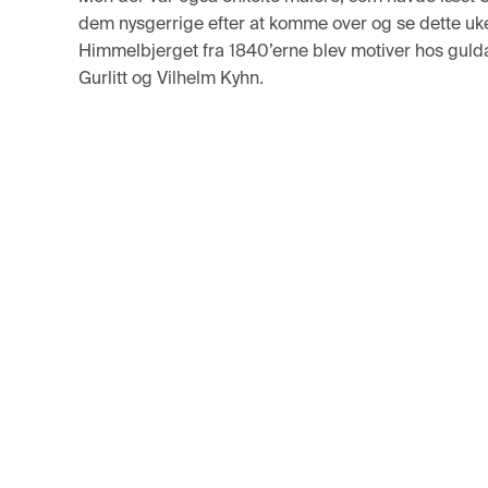
dem nysgerrige efter at komme over og se dette u
Himmelbje
r
g
et
fra 1840
’erne
blev motiver
hos
guld
Gurlitt
og Vilhelm Kyhn
.