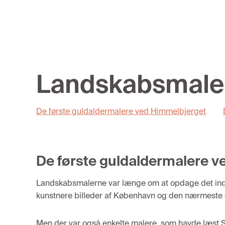
Landskabsmale
De første guldaldermalere ved Himmelbjerget
De første guldaldermalere 
Landskabsm
alerne
var længe
om at opdage
det in
kuns
t
nere billeder af København og
den
nærmeste
Men der
var
også
enkelte
maler
e,
som havde læst
S