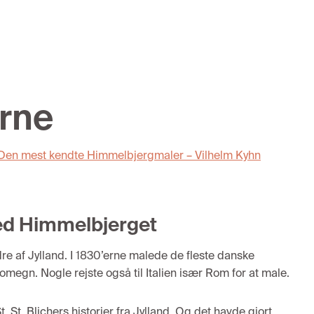
rne
Den mest kendte Himmelbjergmaler – Vilhelm Kyhn
ved Himmelbjerget
dre af
Jylland. I 1830’erne ma
lede de fleste danske
omegn.
N
ogle rejste
også
til
Italien
især
Rom
for at male.
t. St
.
Blichers historier
fra Jyl
land. Og
d
e
t havde gjort