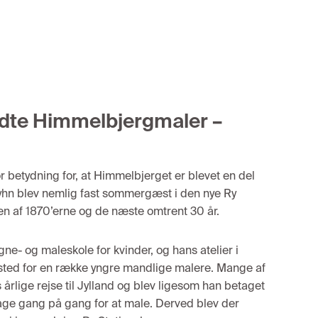
dte Himmelbjergmaler –
r betydning for
,
at Himmelbjerget
e
r
blev
et
en del
yhn blev nemlig fast sommergæ
st i den nye Ry
en
af 1870
’erne og de næst
e om
t
rent 30 år.
g
ne- og
male
skole for kvinder
,
og
hans
atelier
i
sted
for
en række
yngre
mand
lige
mal
ere
.
Mange af
s
årlige rejse
til
Jylland
og blev ligeso
m han betaget
bage
gang
på
gang
for at male
. D
erved blev der