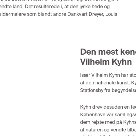
kendte
la
nd.
D
et resulterede
i, at
den jys
ke hede
og
aldermal
ere som
blandt and
re
Dankvart Dreyer, Louis
Den mest ken
Vilhelm Kyhn
I
sær Vilhelm Ky
hn
har
sto
af de
n nation
ale kunst.
K
Stationsby fra begyndels
Kyhn
drev desuden
en
te
København
var samlings
dem rejste med
på
Kyhn
af naturen og ve
ndte til