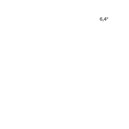
6,4
º