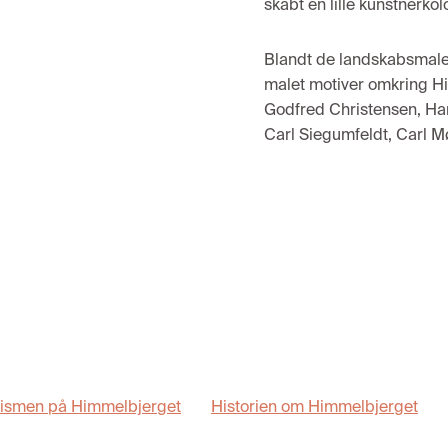
skabt
en lille kunstnerkol
Blandt
de
landskabsmale
malet motiver omkring H
Godf
red Christensen
,
Ha
Carl Siegumfel
dt,
Carl Mø
rismen på Himmelbjerget
Historien om Himmelbjerget