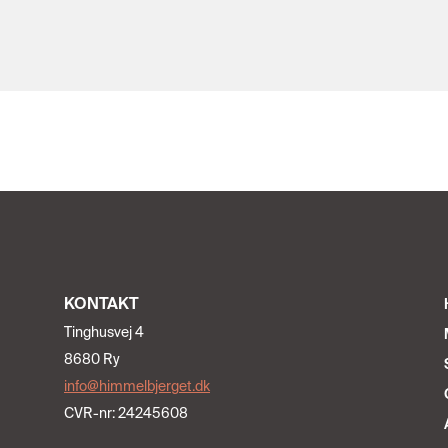
KONTAKT
Tinghusvej 4
8680 Ry
info@himmelbjerget.dk
CVR-nr: 24245608