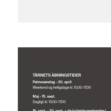
TÅRNETS ÅBNINGSTIDER
Palmesøndag - 30. april
Weekend og helligdage kl. 10.00-17.00
Maj - 15. sept.
Dagligt kl. 10.00-17.00
16. sept. – 30. sept. + de to første weekender i