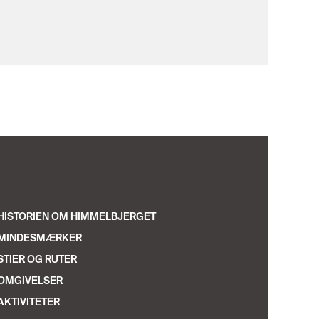
HISTORIEN OM HIMMELBJERGET
MINDESMÆRKER
STIER OG RUTER
OMGIVELSER
AKTIVITETER