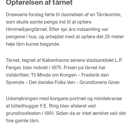
Opførelsen af tårnet
Drewsens forslag
førte til
dannelsen
af
en
Tårnkomite
,
som skulle samle penge
ind til at opføre
Himmelbjer
gtårnet
.
Efter syv års indsamling var
pengene i hus, og arbejdet med at opføre det 25 meter
høje tårn kunne begynde.
Tårnet, tegne
t af Køb
enhavns senere stadsarkitekt L.P.
Fenger, blev indviet i 1875. Frisen på tårnet har
indskriften
:
Til
M
inde om
K
ongen –
F
rederik d
en
Syvende
–
D
et danske
F
olks
V
en – Grundlovens
G
iver.
Udsmykningen med kongens portræt og mindekranse
af billedhugger
F.E.
Rin
g blev afsløret ved
grundlovsfesten i 1891. Siden da er intet ændret ved det
fine gamle tårn.