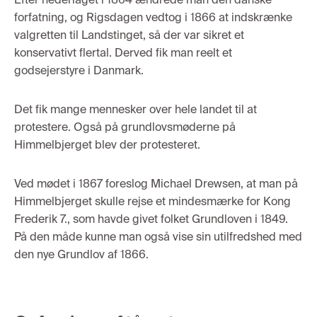
forfatning
,
og Rigs
dagen
vedtog
i 1866
at indskrænke
valgre
tten til Landstinget, så de
r
var sikret et
konservativt flertal
.
D
erved fik man reelt et
godsejerstyre i Danmark.
Det fi
k
mange mennesker over hele landet til at
protestere. Også på grundlovsmøderne
på
Himme
lbjer
get
blev der protesteret.
Ved mødet i
1867 foreslog
Michael Drewsen
,
at man
på
Himmelbjerget
skulle rejse et minde
s
mærke
for Kong
Frederik 7., som havde givet
f
ol
ket
G
rundloven i 1849.
På den måde kunne man
o
gså
vise sin utilfredshed med
den nye
Grundl
ov
af 1866.