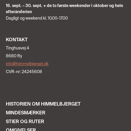
16. sept. – 30. sept. + de to første weekender i oktober og hele
efterårsferien
Dagligt og weekend kl. 10.00-17.00
KONTAKT
Tinghusvej 4
8680 Ry
info@himmelbjerget.dk
CVR-nr: 24245608
HISTORIEN OM HIMMELBJERGET
MINDESMÆRKER
STIER OG RUTER
OMGIVELSER