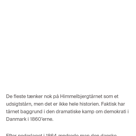
De fleste tænker nok på Himmelbj
erg
tårnet som et
udsigtstårn
, men det er ikke hele historien.
Faktisk
har
tårnet baggrund
i
den
drama
tiske kamp om demokrati i
Danmark i 1860’erne
.
Efter ned
er
laget i 1864
ændrede man
den dans
ke